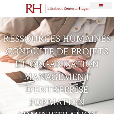
RESSOURCES HUMAINES
CONDUITE DE PROJETS
ET ORGANISATION
MANAGEMENT
D’ENTREPRISE
FORMATION